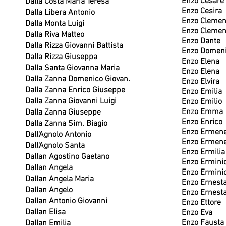
Enzo Cesare
Dalla Costa Maria Teresa
Enzo Cesira
Dalla Libera Antonio
Enzo Clemen
Dalla Monta Luigi
Enzo Clemen
Dalla Riva Matteo
Enzo Dante
Dalla Rizza Giovanni Battista
Enzo Domen
Dalla Rizza Giuseppa
Enzo Elena
Dalla Santa Giovanna Maria
Enzo Elena
Dalla Zanna Domenico Giovan.
Enzo Elvira
Dalla Zanna Enrico Giuseppe
Enzo Emilia
Dalla Zanna Giovanni Luigi
Enzo Emilio
Enzo Emma
Dalla Zanna Giuseppe
Enzo Enrico
Dalla Zanna Sim. Biagio
Enzo Ermene
Dall'Agnolo Antonio
Enzo Ermene
Dall'Agnolo Santa
Enzo Ermilia
Dallan Agostino Gaetano
Enzo Ermini
Dallan Angela
Enzo Ermini
Dallan Angela Maria
Enzo Ernest
Dallan Angelo
Enzo Ernest
Dallan Antonio Giovanni
Enzo Ettore
Dallan Elisa
Enzo Eva
Enzo Fausta
Dallan Emilia