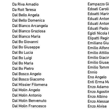
Eampazzo Gi
Da Riva Amadio
Edoati Carol
Da Roit Teresa
Edoatti Mari
Dal Bello Angela
Eduati Anton
Dal Bello Domenica
Eduati Anton
Dal Bianco Arcangela
Eduati Paolo
Dal Bianco Graziosa
Egidi Nicola
Dal Bianco Maria
Elipatti Regi
Dal Bo Giovanni
Emiliano Gi
Dal Bo Giuseppe
Emilio Alfon
Dal Bo Lucia
Emilio Attili
Emilio Giaci
Dal Bo Luigi
Emilio Giuse
Dal Bo Maria
Emilio Tomm
Dal Bo Pietro
Ennio
Dal Bosco Angelo
Eno Angelo
Dal Bosco Giacomo
Enti Erma Ma
Dal Missier Filomena
Enzo Adamo
Dal Molin Angelo
Enzo Agosti
Dal Molin Antonio
Enzo Albino
Dal Molin Benvenuto
Enzo Alessa
Dal Molin Francesco
Enzo Alvise