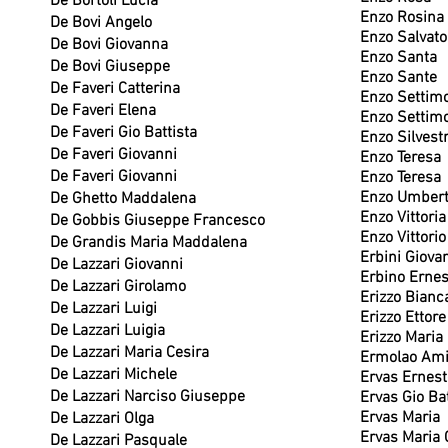
De Bortoli Lucia
Enzo Rosina
De Bovi Angelo
Enzo Salvato
De Bovi Giovanna
Enzo Santa
De Bovi Giuseppe
Enzo Sante
De Faveri Catterina
Enzo Settim
De Faveri Elena
Enzo Settim
De Faveri Gio Battista
Enzo Silvest
De Faveri Giovanni
Enzo Teresa
De Faveri Giovanni
Enzo Teresa
Enzo Umber
De Ghetto Maddalena
Enzo Vittoria
De Gobbis Giuseppe Francesco
Enzo Vittorio
De Grandis Maria Maddalena
Erbini Giova
De Lazzari Giovanni
Erbino Ernes
De Lazzari Girolamo
Erizzo Bianc
De Lazzari Luigi
Erizzo Ettor
De Lazzari Luigia
Erizzo Maria
De Lazzari Maria Cesira
Ermolao Ami
De Lazzari Michele
Ervas Ernest
De Lazzari Narciso Giuseppe
Ervas Gio Bat
Ervas Maria
De Lazzari Olga
Ervas Maria 
De Lazzari Pasquale