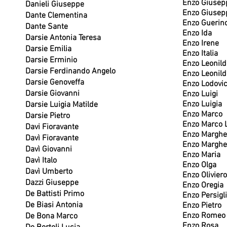
Enzo Giusep
Danieli Giuseppe
Enzo Giusep
Dante Clementina
Enzo Guerin
Dante Sante
Enzo Ida
Darsie Antonia Teresa
Enzo Irene
Darsie Emilia
Enzo Italia
Darsie Erminio
Enzo Leonild
Darsie Ferdinando Angelo
Enzo Leonild
Darsie Genoveffa
Enzo Lodovi
Darsie Giovanni
Enzo Luigi
Enzo Luigia
Darsie Luigia Matilde
Enzo Marco
Darsie Pietro
Enzo Marco L
Davi Fioravante
Enzo Marghe
Davì Fioravante
Enzo Margher
Davì Giovanni
Enzo Maria
Davì Italo
Enzo Olga
Davì Umberto
Enzo Oliviero
Dazzi Giuseppe
Enzo Oregia
De Battisti Primo
Enzo Persigl
De Biasi Antonia
Enzo Pietro
Enzo Romeo
De Bona Marco
Enzo Rosa