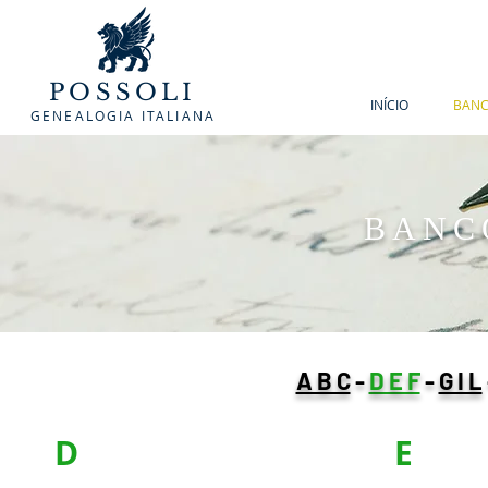
POSSOLI
INÍCIO
BANC
GENEALOGIA ITALIANA
BANC
A B C
-
D E F
-
G I L
D
E