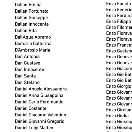
Enzo Fausta
Dallan Emilia
Enzo Federi
Dallan Fortunato
Enzo Ferdin
Dallan Giuseppe
Enzo Filippo
Dallan Innocente
Enzo Filome
Dallan Rita
Enzo Fiorava
Dall'Aqua Abramo
Enzo Fiorava
Damaria Catterina
Enzo France
D'Ambrosio Maria
Enzo Gaetan
Dan Antonia
Enzo Genove
Enzo Genove
Dan Gustavo
Enzo Giaco
Dan Innocente
Enzo Gio Bat
Dan Santa
Enzo Gio Bat
Dan Stefano
Enzo Giorgio
Daniel Angelo Alessandro
Enzo Giovan
Daniel Anna Giuseppina
Enzo Giovan
Daniel Carlo Ferdinando
Enzo Giovan
Daniel Costante
Enzo Girola
Daniel Giacomo Valentino
Enzo Giulia
Daniel Giovanni Gregorio
Enzo Giusep
Enzo Giusep
Daniel Luigi Matteo