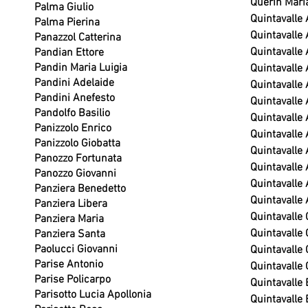
Querin Mari
Palma Giulio
Quintavalle
Palma Pierina
Quintavalle 
Panazzol Catterina
Quintavalle
Pandian Ettore
Pandin Maria Luigia
Quintavalle
Pandini Adelaide
Quintavalle 
Pandini Anefesto
Quintavalle
Pandolfo Basilio
Quintavalle
Panizzolo Enrico
Quintavalle 
Panizzolo Giobatta
Quintavalle 
Panozzo Fortunata
Quintavalle A
Panozzo Giovanni
Quintavalle
Panziera Benedetto
Quintavalle
Panziera Libera
Quintavalle 
Panziera Maria
Quintavalle 
Panziera Santa
Paolucci Giovanni
Quintavalle 
Parise Antonio
Quintavalle
Parise Policarpo
Quintavalle 
Parisotto Lucia Apollonia
Quintavalle 