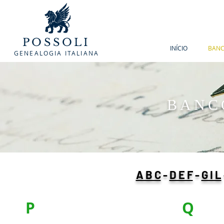
POSSOLI
INÍCIO
BANC
GENEALOGIA ITALIANA
BANC
A B C
-
D E F
-
G I L
P
Q