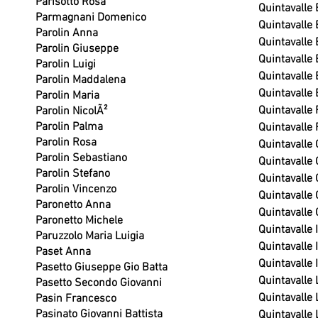
Parisotto Rosa
Quintavalle 
Parmagnani Domenico
Quintavalle 
Parolin Anna
Quintavalle
Parolin Giuseppe
Quintavalle
Parolin Luigi
Quintavalle
Parolin Maddalena
Quintavalle
Parolin Maria
Quintavalle
Parolin NicolÃ²
Parolin Palma
Quintavalle
Parolin Rosa
Quintavalle 
Parolin Sebastiano
Quintavalle
Parolin Stefano
Quintavalle
Parolin Vincenzo
Quintavalle
Paronetto Anna
Quintavalle
Paronetto Michele
Quintavalle 
Paruzzolo Maria Luigia
Quintavalle 
Paset Anna
Quintavalle I
Pasetto Giuseppe Gio Batta
Quintavalle 
Pasetto Secondo Giovanni
Quintavalle 
Pasin Francesco
Pasinato Giovanni Battista
Quintavalle 