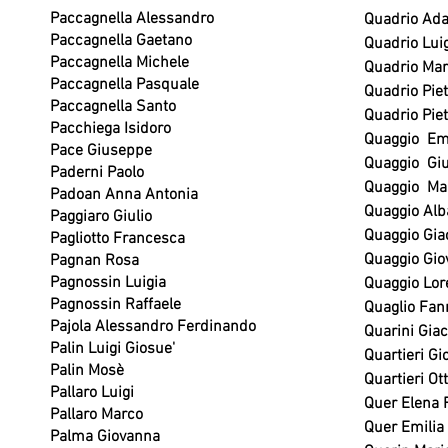
Paccagnella Alessandro
Quadrio Ad
Paccagnella Gaetano
Quadrio Luig
Paccagnella Michele
Quadrio Mar
Paccagnella Pasquale
Quadrio Piet
Paccagnella Santo
Quadrio Piet
Pacchiega Isidoro
Quaggio E
Pace Giuseppe
Quaggio Gi
Paderni Paolo
Quaggio Ma
Padoan Anna Antonia
Quaggio Alb
Paggiaro Giulio
Quaggio Gia
Pagliotto Francesca
Quaggio Gio
Pagnan Rosa
Pagnossin Luigia
Quaggio Lor
Pagnossin Raffaele
Quaglio Fan
Pajola Alessandro Ferdinando
Quarini Giac
Palin Luigi Giosue'
Quartieri G
Palin Mosè
Quartieri Ot
Pallaro Luigi
Quer Elena 
Pallaro Marco
Quer Emilia
Palma Giovanna