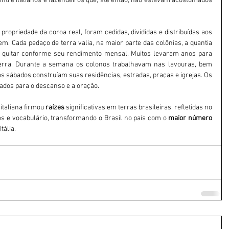
entre italianos e fazendeiros que, até então, não estavam acostumados 
propriedade da coroa real, foram cedidas, divididas e distribuídas aos 
. Cada pedaço de terra valia, na maior parte das colônias, a quantia 
ue quitar conforme seu rendimento mensal. Muitos levaram anos para 
erra. Durante a semana os colonos trabalhavam nas lavouras, bem 
s sábados construíam suas residências, estradas, praças e igrejas. Os 
ados para o descanso e a oração.
italiana firmou 
raízes 
significativas em terras brasileiras, refletidas no 
s e vocabulário, transformando o Brasil no país com o 
maior número
tália. 