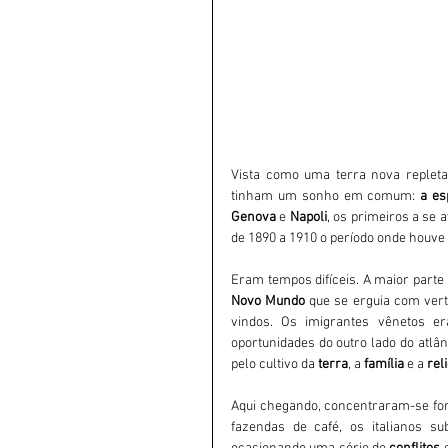
Vista como uma terra nova repleta 
tinham um sonho em comum: 
a es
Genova 
e 
Napoli
, os primeiros a se 
de 1890 a 1910 o período onde houve 
Novo Mundo
 que se erguia com vert
vindos. Os imigrantes vênetos er
oportunidades do outro lado do atlân
pelo cultivo da 
terra
, a 
família 
e a 
rel
Aqui chegando, concentraram-se form
fazendas de café, os italianos su