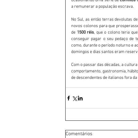
ocasionando uma série de 
conflitos 
a remunerar a população escrava.
No Sul, as então terras devolutas de 
novos colonos para que prosperassem
de 
1500 réis
, que o colono teria q
conseguir pagar o seu pedaço de t
como, durante o período noturno e ao
domingos e dias santos eram reserv
Com o passar das décadas, a cultura 
comportamento, gastronomia, hábito
de descendentes de italianos fora da I
Comentários