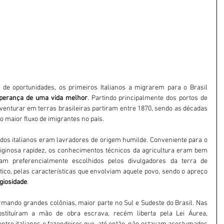
de oportunidades, os primeiros Italianos a migrarem para o Brasil 
perança de uma vida melhor
. Partindo principalmente dos portos de 
aventurar em terras brasileiras partiram entre 1870, sendo as décadas 
o maior fluxo de imigrantes no país.
Eram tempos difíceis. A maior parte dos italianos eram lavradores de origem humilde. Conveniente para o 
iginosa rapidez, os conhecimentos técnicos da agricultura eram bem 
am preferencialmente escolhidos pelos divulgadores da terra de 
tico, pelas características que envolviam aquele povo, sendo o apreço 
igiosidade
.
ando grandes colônias, maior parte no Sul e Sudeste do Brasil. Nas 
bstituíram a mão de obra escrava, recém liberta pela Lei Áurea, 